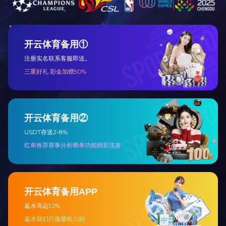
单线C折连卷制袋机
查看更多 +
全国销售热线：

0086-15158722555
视频中心
VIDEO
暂时还没有内容
查看更多 +