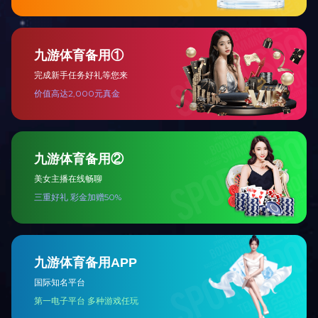
联系方式
CONTACTS
开云手机在线入口官网_开云（中国）
地址：浙江省瑞安市上望街道八十亩工业区
手机：15158722555
电话：0577-63756726
传真：0577-63756726
邮箱：zj@hczdj.com
查看更多 +



