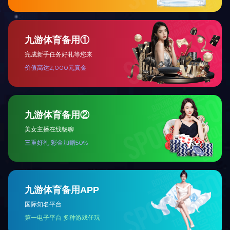
联系方式
CONTACTS
开云手机在线入口官网_开云（中国）
地址：浙江省瑞安市上望街道八十亩工业区
手机：15158722555
电话：0577-63756726
传真：0577-63756726
邮箱：zj@hczdj.com
查看更多 +



