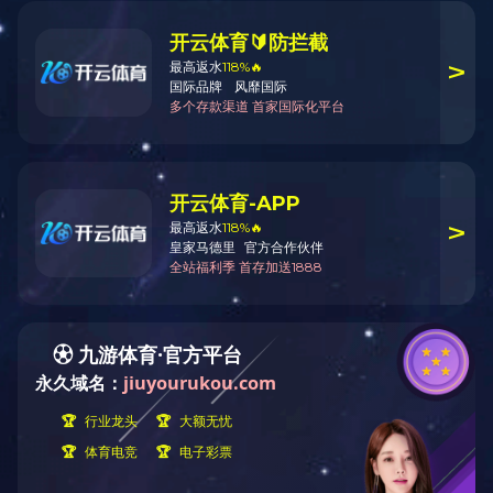
产品中心
PRODUCTS
双线全自动点断连卷制袋机（有芯）
单线全自动点断连卷制袋机（有芯）
双线全自动点断背心袋连卷制袋机（有