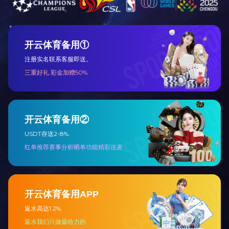
单线C折连卷制袋机
查看更多 +
全国销售热线：

0086-15158722555
视频中心
VIDEO
暂时还没有内容
查看更多 +