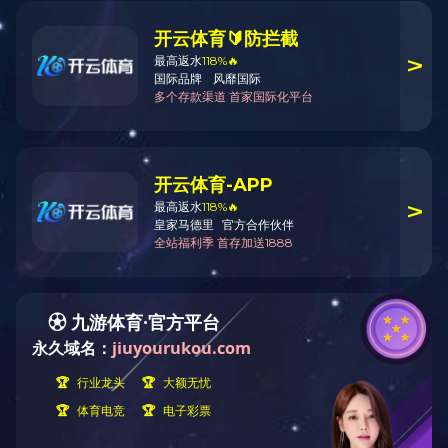
产品中心
PRODUCTS
双线全自动点断连卷制袋机（有芯）
单线全自动点断连卷制袋机（有芯）
双线全自动点断背心袋连卷制袋机（有