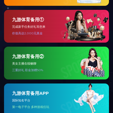
联系方式
CONTACTS
开云手机在线入口官网_开云（中国）
地址：浙江省瑞安市上望街道八十亩工业区
手机：15158722555
电话：0577-63756726
传真：0577-63756726
邮箱：zj@hczdj.com
查看更多 +



