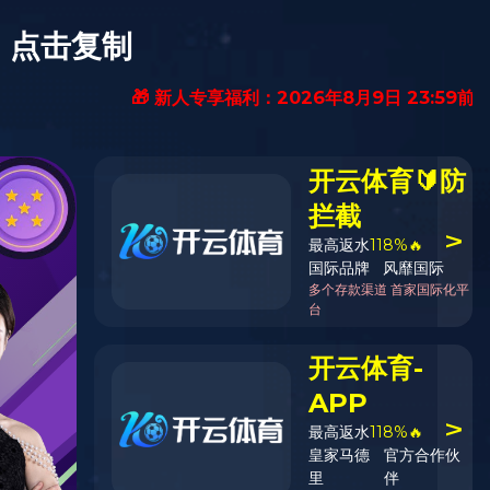

手机在
口官网