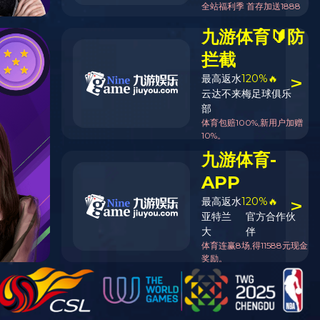
云（中
）
）