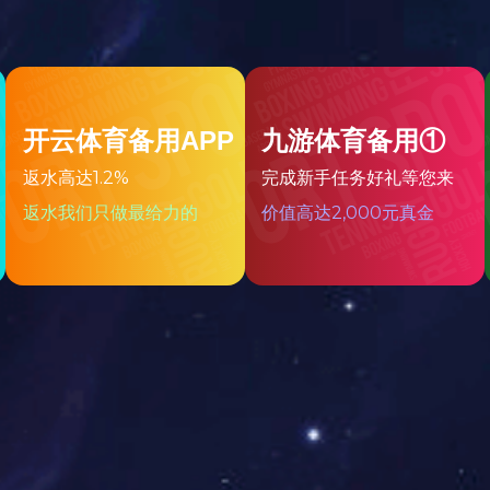
单线全自动点断连卷制袋机（有芯
双线全自动点断背心袋连卷制袋机
双线半自动点断连卷制袋机（有芯