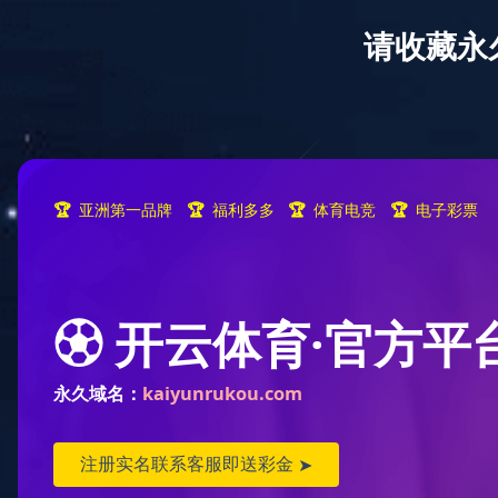

开云
线入