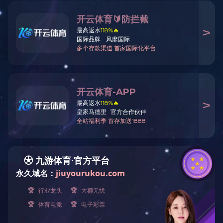
产品中心
PRODUCTS
双线全自动点断连卷制袋机（有芯）
单线全自动点断连卷制袋机（有芯）
双线全自动点断背心袋连卷制袋机（有