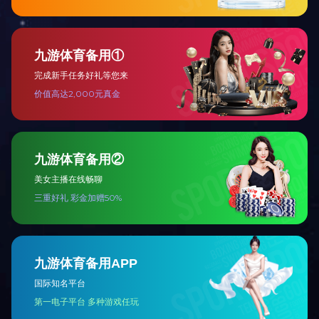
联系方式
CONTACTS
开云手机在线入口官网_开云（中国）
地址：浙江省瑞安市上望街道八十亩工业区
手机：15158722555
电话：0577-63756726
传真：0577-63756726
邮箱：zj@hczdj.com
查看更多 +



