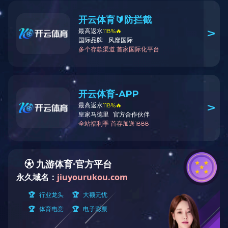
产品中心
PRODUCTS
双线全自动点断连卷制袋机（有芯）
单线全自动点断连卷制袋机（有芯）
双线全自动点断背心袋连卷制袋机（有