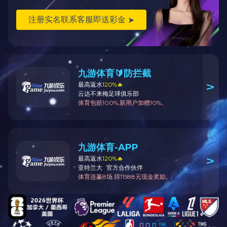
双线半自动点断连卷制袋机（有芯）
单线半自动点断连卷制袋机（有芯）
双线八折连卷制袋机（无芯）
双线连卷制袋机（无芯）