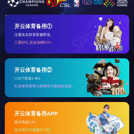
单线C折连卷制袋机
查看更多 +
全国销售热线：

0086-15158722555
视频中心
VIDEO
暂时还没有内容
查看更多 +